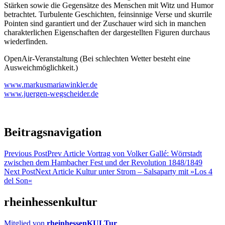
Stärken sowie die Gegensätze des Menschen mit Witz und Humor
betrachtet. Turbulente Geschichten, feinsinnige Verse und skurrile
Pointen sind garantiert und der Zuschauer wird sich in manchen
charakterlichen Eigenschaften der dargestellten Figuren durchaus
wiederfinden.
OpenAir-Veranstaltung (Bei schlechten Wetter besteht eine
Ausweichmöglichkeit.)
www.markusmariawinkler.de
www.juergen-wegscheider.de
Beitragsnavigation
Previous Post
Prev Article
Vortrag von Volker Gallé: Wörrstadt
zwischen dem Hambacher Fest und der Revolution 1848/1849
Next Post
Next Article
Kultur unter Strom – Salsaparty mit »Los 4
del Son«
rheinhessenkultur
Mitglied von
rheinhessenKULTur