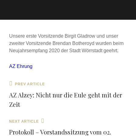
Unsere erste Vorsitzende Birgit Gladrow und unser
zweiter Vorsitzende Brendan Botheroyd wurden beim
Neujahrsempfang 2020 der Stadt Wörrstadt geehrt.
AZ Ehrung
Beitragsnavigation
Previous
PREV ARTICLE
Post
AZ Alzey: Nicht nur die Eule geht mit der
Zeit
Next
NEXT ARTICLE
Post
Protokoll – Vorstandssitzung vom 02.