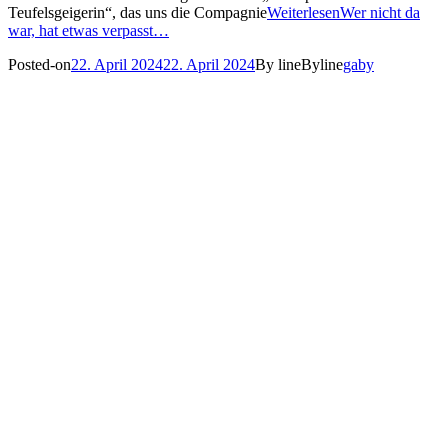
Teufelsgeigerin“, das uns die Compagnie
Weiterlesen
Wer nicht da
war, hat etwas verpasst…
Posted-on
22. April 2024
22. April 2024
By line
Byline
gaby