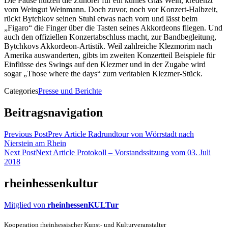
Die Pause nutzen die Zuhörer für ein kühles Glas Wein, kredenzt
vom Weingut Weinmann. Doch zuvor, noch vor Konzert-Halbzeit,
rückt Bytchkov seinen Stuhl etwas nach vorn und lässt beim
„Figaro“ die Finger über die Tasten seines Akkordeons fliegen. Und
auch den offiziellen Konzertabschluss macht, zur Bandbegleitung,
Bytchkovs Akkordeon-Artistik. Weil zahlreiche Klezmorim nach
Amerika auswanderten, gibts im zweiten Konzertteil Beispiele für
Einflüsse des Swings auf den Klezmer und in der Zugabe wird
sogar „Those where the days“ zum veritablen Klezmer-Stück.
Categories
Presse und Berichte
Beitragsnavigation
Previous Post
Prev Article
Radrundtour von Wörrstadt nach
Nierstein am Rhein
Next Post
Next Article
Protokoll – Vorstandssitzung vom 03. Juli
2018
rheinhessenkultur
Mitglied von
rheinhessenKULTur
Kooperation rheinhessischer Kunst- und Kulturveranstalter