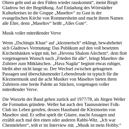
Ohren geht und an den Füßen wieder rauskommt“, meint Birgit
Gladrow bei der Begrüßung. Auf Einladung des Wörrstädter
Kulturkreises ist die Gruppe „Maseltov“ zu Gast in der
evangelischen Kirche von Rommersheim und macht ihrem Namen
alle Ehre, denn „Maseltov“ heißt „Alles Gute“.
Musik voller mitreißender Verve
Wenn „Dschingis Khan“ auf „klezmerisch“ erklingt, bewahrheitet
sich Gladrows Vermutung: Das Publikum auf den voll besetzten
Kirchenbänken wippt mit, bei „Hevenu Shalom Alechem“, dem flott
vorgetragenen Wunsch nach „Frieden für alle“, bringt Maseltov die
Zuhörer zum Mitklatschen. „Hava Nagila“ beginnt etwas ruhiger,
bleibt aber nicht lange so. Der Wechsel zwischen getragenen
Passagen und überschäumender Lebensfreude ist typisch für die
Klezmermusik und die acht Musiker von Maseltov bieten ihren
Zuhörern eine breite Palette an Stücken, vorgetragen voller
mitreißender Verve.
Die Wurzeln der Band gehen zurück auf 1977/78, als Jürgen Weller
die Formation gründete. Weller hat auch den Taunussteiner Folk-
Club ins Leben gerufen, dessen Hausband die Klezmorim von
Maseltov sind. Er selbst spielt die Gitarre, macht Ansagen und
erzählt auch mal den einen oder anderen Rabbi-Witz. „Ich war
Chemielehrer“, teilt er im Interview mit. „Musik ist mein Hobby.“