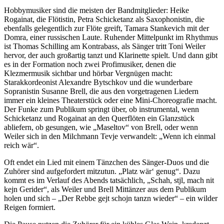
Hobbymusiker sind die meisten der Bandmitglieder: Heike
Rogainat, die Flötistin, Petra Schicketanz als Saxophonistin, die
ebenfalls gelegentlich zur Flöte greift, Tamara Stankevich mit der
Domra, einer russischen Laute. Ruhender Mittelpunkt im Rhythmus
ist Thomas Schilling am Kontrabass, als Sänger tritt Toni Weiler
hervor, der auch großartig tanzt und Klarinette spielt. Und dann gibt
es in der Formation noch zwei Profimusiker, denen die
Klezmermusik sichtbar und hörbar Vergnügen macht:
Starakkordeonist Alexandre Bytschkov und die wunderbare
Sopranistin Susanne Brell, die aus den vorgetragenen Liedern
immer ein kleines Theaterstück oder eine Mini-Choreografie macht.
Der Funke zum Publikum springt über, ob instrumental, wenn
Schicketanz und Rogainat an den Querflöten ein Glanzstück
abliefern, ob gesungen, wie „Maseltov“ von Brell, oder wenn
Weiler sich in den Milchmann Tevje verwandelt: „Wenn ich einmal
reich wär“.
Oft endet ein Lied mit einem Tänzchen des Sänger-Duos und die
Zuhörer sind aufgefordert mitzutun. „Platz wär‘ genug“. Dazu
kommt es im Verlauf des Abends tatsächlich, „Schah, stjl, mach nit
kejn Gerider“, als Weiler und Brell Mittänzer aus dem Publikum
holen und sich – „Der Rebbe gejt schojn tanzn wieder“ – ein wilder
Reigen formiert.