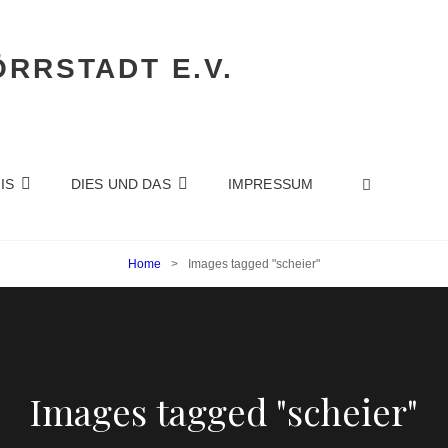
RRSTADT E.V.
SEARC
IS
DIES UND DAS
IMPRESSUM
Home
>
Images tagged "scheier"
Images tagged "scheier"