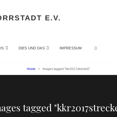
RRSTADT E.V.
SEARC
IS
DIES UND DAS
IMPRESSUM
Home
>
Images tagged "kkr2017strecke6"
ages tagged "kkr2017streck