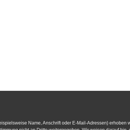
ielsweise Name, Anschrift oder E-Mail-Adressen) erhoben werden
immung nicht an Dritte weitergegeben. Wir weisen darauf hin, d