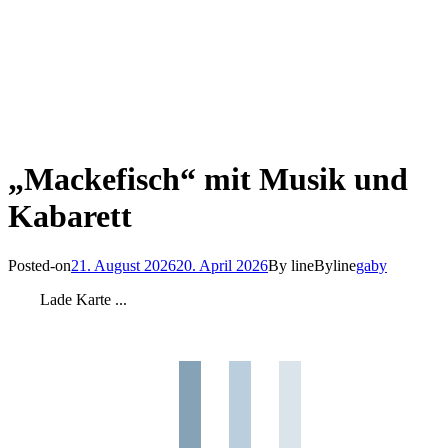
„Mackefisch“ mit Musik und
Kabarett
Posted-on
21. August 2026
20. April 2026
By line
Byline
gaby
Lade Karte ...